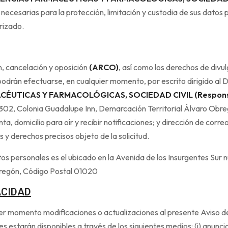
 necesarias para la protección, limitación y custodia de sus datos 
rizado.
ón, cancelación y oposición
(ARCO)
, así como los derechos de divul
s podrán efectuarse, en cualquier momento, por escrito dirigido 
CÉUTICAS Y FARMACOLÓGICAS, SOCIEDAD CIVIL (Respon
na 302, Colonia Guadalupe Inn, Demarcación Territorial Álvaro Ob
, domicilio para oír y recibir notificaciones; y dirección de corre
s y derechos precisos objeto de la solicitud.
os personales es el ubicado en la Avenida de los Insurgentes Sur n
bregón, Código Postal 01020
ACIDAD
er momento modificaciones o actualizaciones al presente Aviso d
s estarán disponibles a través de los siguientes medios: (i) anuncios