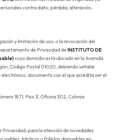
personales contra daño, pérdida, alteración,
gación y limitación de uso; o la revocación del
al Departamento de Privacidad de
INSTITUTO DE
sable)
cuyo domicilio está ubicado en la Avenida
regón, Código Postal 01020, debiendo señalar
o electrónico, documento con el que acredita ser el
úmero 1871, Piso 3, Oficina 302, Colonia
e Privacidad, para la atención de novedades
 visibles, trípticos o folletos disponibles en