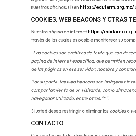
nuestras oficinas; (ii) en
o
https://edufarm.org.mx/
COOKIES, WEB BEACONS Y OTRAS T
Nuestra página de internet
https://edufarm.org.
través de las cuales es posible monitorear su com
“Las cookies son archivos de texto que son desc
página de Internet específica, que permiten record
de las páginas en ese servidor, nombre y contras
Por su parte, las web beacons son imágenes inser
comportamiento de un visitante, como almacenar i
navegador utilizado, entre otros.**”.
Si usted desea restringir o eliminar las
cookies
o
we
CONTACTO
Con mucho gusto lo atenderemos respecto de sus pr