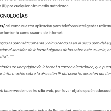
 (iii) por cualquier otro medio autorizado.
ECNOLOGÍAS
así como nuestra aplicación para teléfonos inteligentes utiliz
mx/
portamiento como usuario de Internet.
argados automáticamente y almacenados en el disco duro del eq
ar al servidor de Internet algunos datos sobre este usuario, ent
eña”. **
tadas en una página de Internet o correo electrónico, que puede
nformación sobre la dirección IP del usuario, duración del tiem
b beacons
de nuestro sitio web, por favor elija la opción adecuad
eguntas al presente Aviso de Privacidad, por lo que ponemos a su