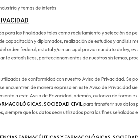
industria y temas de interés.
RIVACIDAD
a para las finalidades tales como reclutamiento y selección de per
de capacitación y diplomados, realización de estudios y análisis m
 del orden federal, estatal y/o municipal previo mandato de ley, eva
diante estadísticas, perfeccionamientos de nuestros sistemas, pro
án utilizados de conformidad con nuestro Aviso de Privacidad. Se 
o se encuentren de manera expresa en este Aviso de Privacidad si
timiento a este Aviso de Privacidad, además, autoriza de forma e
FARMACOLÓGICAS, SOCIEDAD CIVIL
para transferir sus datos 
s, siempre que los datos sean utilizados para los fines señalados e
CIENCIAS FARMACÉUTICAS Y FARMACOLÓGICAS, SOCIEDAD 